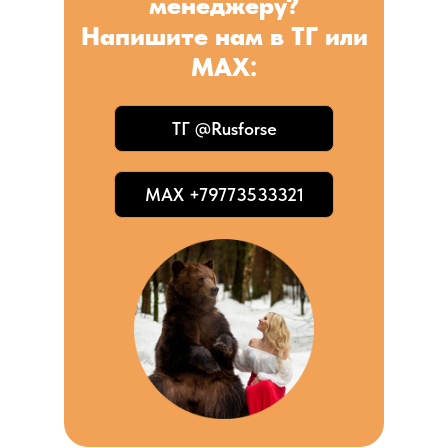
менеджеру?
Напишите нам в ТГ или
MAX:
ТГ @Rusforse
MAX +79773533321