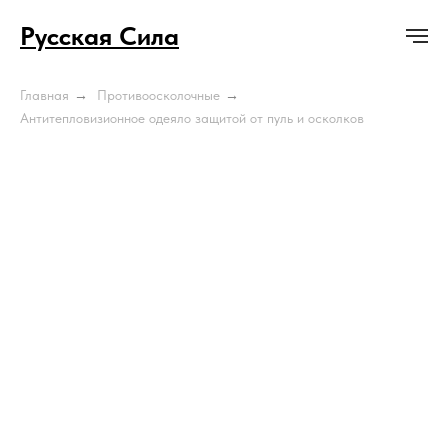
Русская Сила
Главная
→
Противоосколочные
→
Антитепловизионное одеяло защитой от пуль и осколков