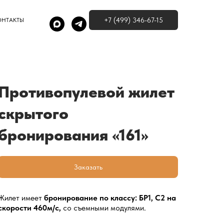
+7 (499) 346-67-15
ОНТАКТЫ
Противопулевой жилет
скрытого
бронирования «161»
Заказать
Жилет имеет
бронирование по классу: БР1, С2 на
скорости 460м/с,
со съемными модулями.