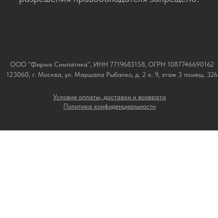
ООО "Фирма Симпатика", ИНН 7719683158, ОГРН 1087746690162
123060, г. Москва, ул. Маршала Рыбалко, д. 2 к. 9, этаж 3 помещ. 326
Условия оплаты, доставки и возврата
Политика конфиденциальности