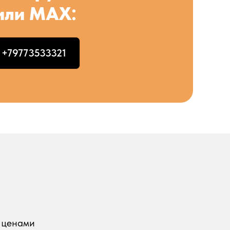
или MAX:
+79773533321
с ценами