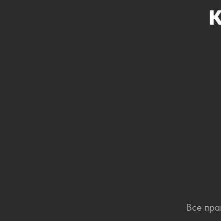
К
Все пра