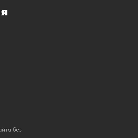
ия
айта без