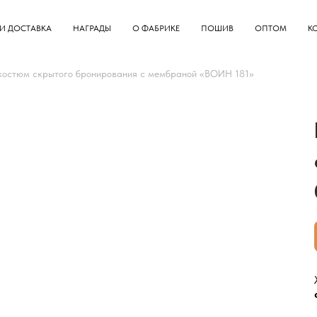
И ДОСТАВКА
НАГРАДЫ
О ФАБРИКЕ
ПОШИВ
ОПТОМ
К
костюм скрытого бронирования с мембраной «ВОИН 181»