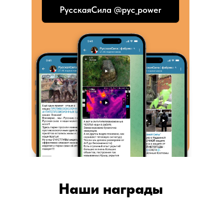
РусскаяСила @pyc_power
Наши награды