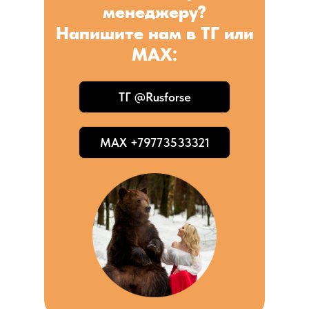
менеджеру?
Напишите нам в ТГ или
MAX:
ТГ @Rusforse
MAX +79773533321